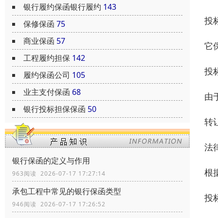
银行履约保函银行履约
143
投
保修保函
75
商业保函
57
它
工程履约担保
142
投
履约保函公司
105
业主支付保函
68
由
银行投标担保保函
50
转
法
银行保函的定义与作用
根
963阅读 2026-07-17 17:27:14
承包工程中常见的银行保函类型
投
946阅读 2026-07-17 17:26:52