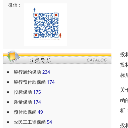
微信：
投
投
银行履约保函
234
标
银行预付款保函
174
关
投标保函
175
函
质量保函
174
析
预付款保函
49
农民工工资保函
54
投