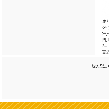
成
银
准
四
24-
更
被浏览过 