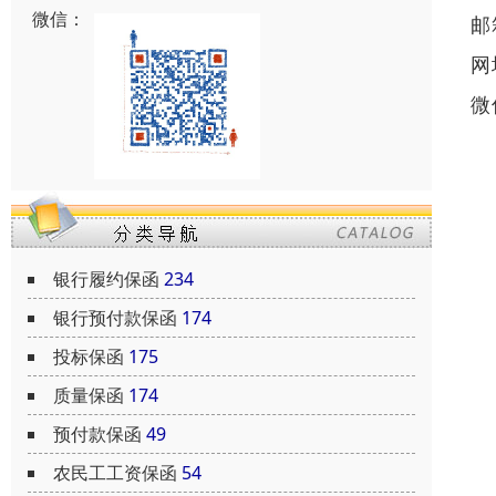
微信：
邮
网
微
银行履约保函
234
银行预付款保函
174
投标保函
175
质量保函
174
预付款保函
49
农民工工资保函
54