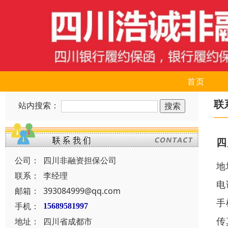
首页
联
站内搜索：
四
公司：
四川非融资担保公司
地
联系：
李经理
电
邮箱：
393084999@qq.com
手
手机：
15689581997
传
地址：
四川省成都市