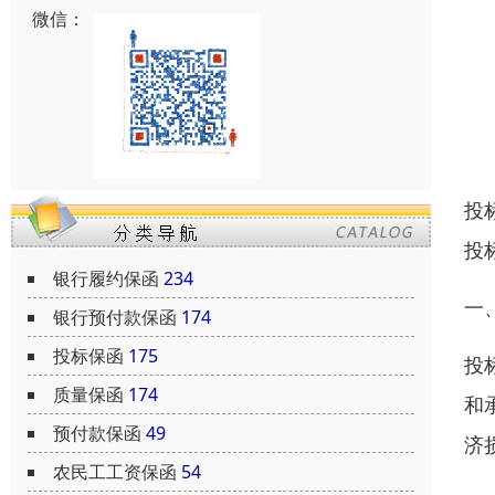
微信：
投
投
银行履约保函
234
一
银行预付款保函
174
投标保函
175
投
质量保函
174
和
预付款保函
49
济
农民工工资保函
54