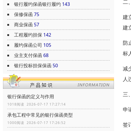
二
银行履约保函银行履约
143
保修保函
75
建
商业保函
57
建
工程履约担保
142
防
履约保函公司
105
标
业主支付保函
68
银行投标担保保函
50
减
人
三
银行保函的定义与作用
1018阅读 2026-07-17 17:27:14
申
承包工程中常见的银行保函类型
1000阅读 2026-07-17 17:26:52
签