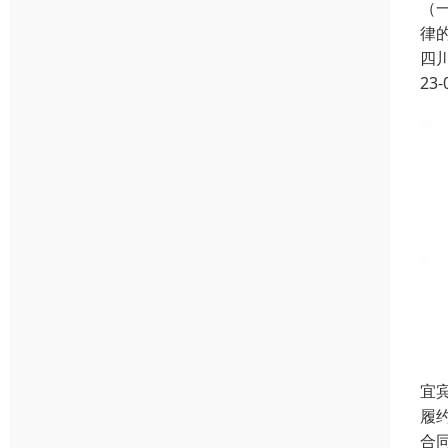
（
律
四
23-
宜
履
合