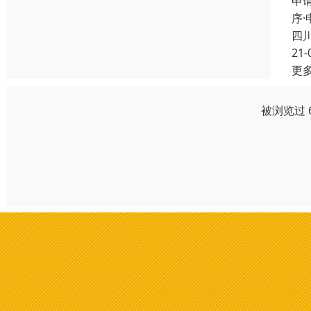
申
序
四
21-
更
被浏览过 