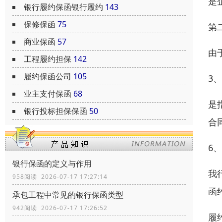
是
银行履约保函银行履约
143
保修保函
75
第
商业保函
57
由
工程履约担保
142
履约保函公司
105
3
业主支付保函
68
是
银行投标担保保函
50
合
6
银行保函的定义与作用
我
958阅读 2026-07-17 17:27:14
函
承包工程中常见的银行保函类型
942阅读 2026-07-17 17:26:52
履