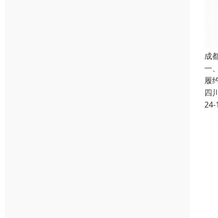
成
一
履
四
24-