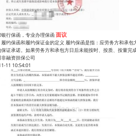
面议
都银行保函，专业办理保函
、履约保函和履约保证金的定义 履约保函是指：应劳务方和承包方
约保证承诺。如果劳务方和承包方日后未能按时、按质、按量完
川非融资担保公司
11-11 10:54:01