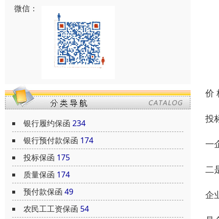
微信：
价
投
银行履约保函
234
银行预付款保函
174
一
投标保函
175
二
质量保函
174
预付款保函
49
企
农民工工资保函
54