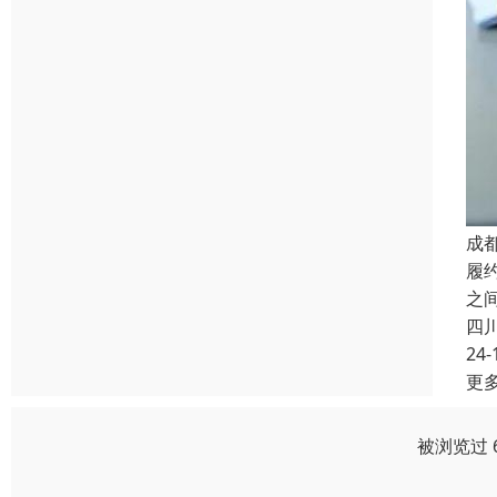
成
履
之
四
24-
更
被浏览过 