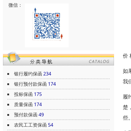
微信：
价
如
银行履约保函
234
我
银行预付款保函
174
投标保函
175
履
质量保函
174
楚
预付款保函
49
些
农民工工资保函
54