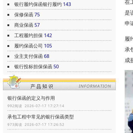
在
银行履约保函银行履约
143
是
保修保函
75
申
商业保函
57
工程履约担保
142
履
履约保函公司
105
承
业主支付保函
68
成
银行投标担保保函
50
银行保函的定义与作用
992阅读 2026-07-17 17:27:14
承包工程中常见的银行保函类型
973阅读 2026-07-17 17:26:52