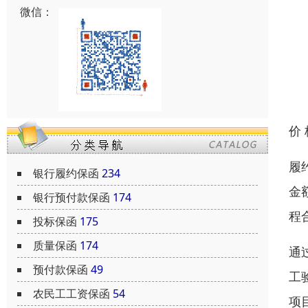
微信：
价
履
银行履约保函
234
金
银行预付款保函
174
程
投标保函
175
质量保函
174
通
预付款保函
49
工
农民工工资保函
54
项