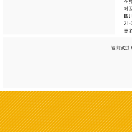
在
对
四
21-
更
被浏览过 