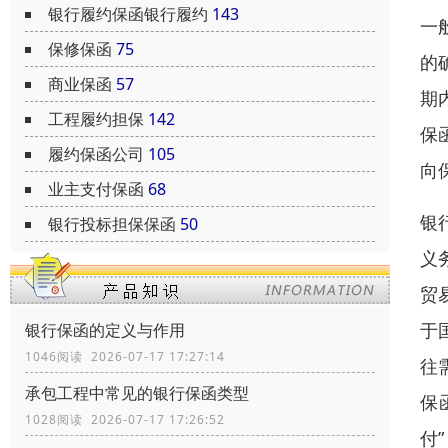
银行履约保函银行履约
143
一
保修保函
75
的
商业保函
57
期
工程履约担保
142
保
履约保函公司
105
向
业主支付保函
68
银
银行投标担保保函
50
义
贸
于
银行保函的定义与作用
1046阅读 2026-07-17 17:27:14
往
承包工程中常见的银行保函类型
保
1028阅读 2026-07-17 17:26:52
付