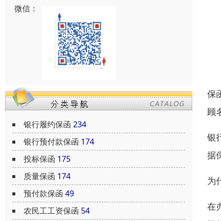
微信：
保
顾
银行履约保函
234
银
银行预付款保函
174
据
投标保函
175
质量保函
174
为
预付款保函
49
在
农民工工资保函
54