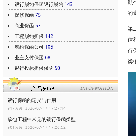
银
银行履约保函银行履约
143
的
保修保函
75
商业保函
57
第
工程履约担保
142
信
履约保函公司
105
行
业主支付保函
68
类
银行投标担保保函
50
银行保函的定义与作用
917阅读 2026-07-17 17:27:14
承包工程中常见的银行保函类型
901阅读 2026-07-17 17:26:52