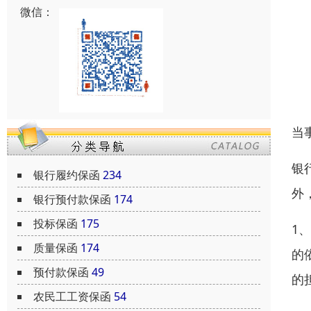
微信：
当
银
银行履约保函
234
外
银行预付款保函
174
投标保函
175
1
质量保函
174
的
预付款保函
49
的
农民工工资保函
54