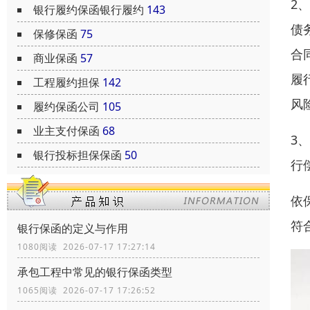
2
银行履约保函银行履约
143
债
保修保函
75
合
商业保函
57
履
工程履约担保
142
风
履约保函公司
105
业主支付保函
68
3
银行投标担保保函
50
行
依
符
银行保函的定义与作用
1080阅读 2026-07-17 17:27:14
承包工程中常见的银行保函类型
1065阅读 2026-07-17 17:26:52