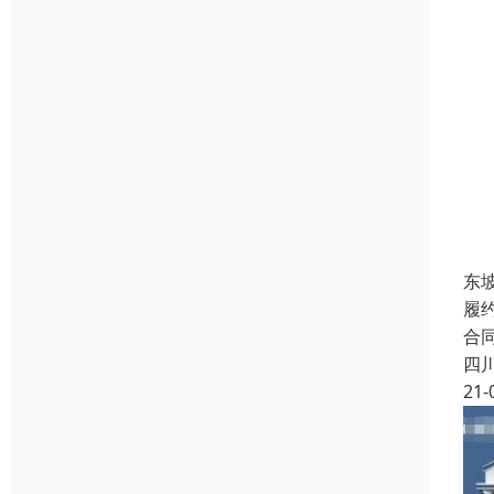
东
履
合
四
21-