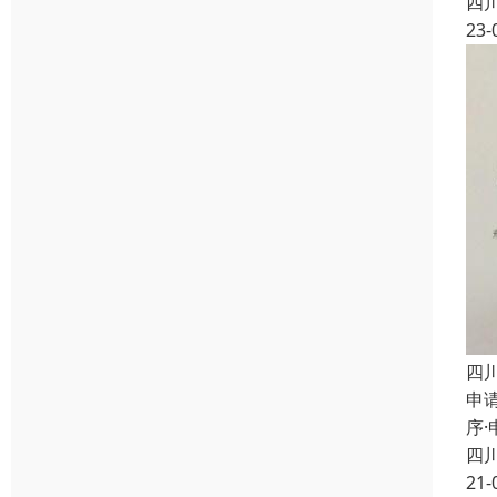
四
23-
四
申
序
四
21-