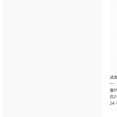
成
一
履
四
24-