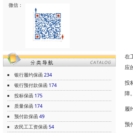
微信：
在
应
银行履约保函
234
投
银行预付款保函
174
障
投标保函
175
质量保函
174
履
预付款保函
49
预
农民工工资保函
54