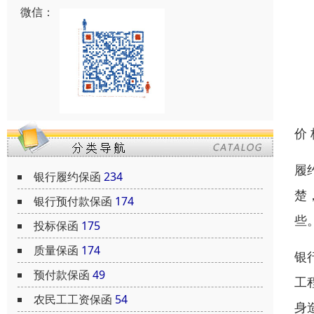
微信：
价
履
银行履约保函
234
楚
银行预付款保函
174
些
投标保函
175
质量保函
174
银
预付款保函
49
工
农民工工资保函
54
身