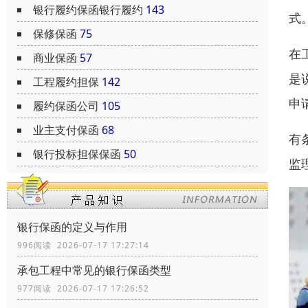
银行履约保函银行履约
143
式
保修保函
75
在
商业保函
57
是
工程履约担保
142
申
履约保函公司
105
业主支付保函
68
有
银行投标担保保函
50
监
银行保函的定义与作用
996阅读 2026-07-17 17:27:14
承包工程中常见的银行保函类型
977阅读 2026-07-17 17:26:52