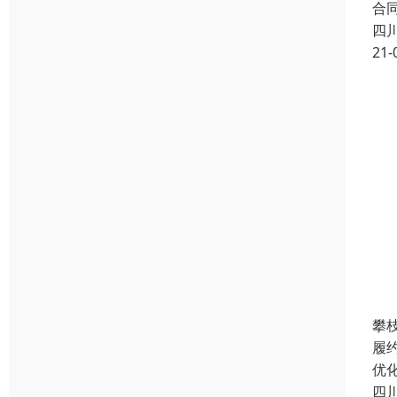
合
四
21-
攀
履
优
四