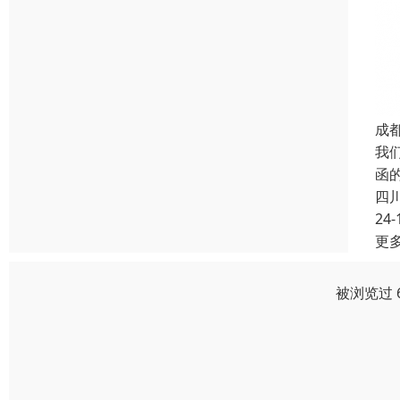
成
我
函
四
24-
更
被浏览过 