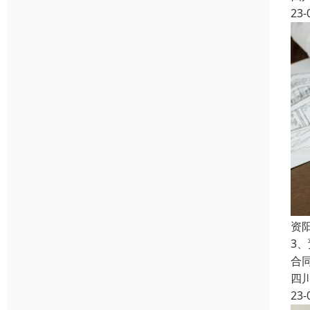
23-
资
3
合
四
23-