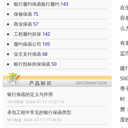
银行履约保函银行履约
143
在
保修保函
75
容
商业保函
57
么
工程履约担保
142
有
履约保函公司
105
监
业主支付保函
68
银行投标担保保函
50
建
5
季
银行保函的定义与作用
时
1010阅读 2026-07-17 17:27:14
费
承包工程中常见的银行保函类型
度
991阅读 2026-07-17 17:26:52