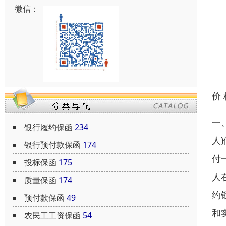
微信：
价
一
银行履约保函
234
人
银行预付款保函
174
付
投标保函
175
人
质量保函
174
约
预付款保函
49
和
农民工工资保函
54