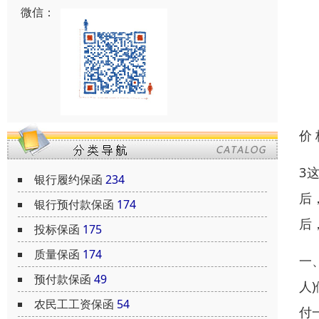
微信：
价
3
银行履约保函
234
后
银行预付款保函
174
后
投标保函
175
质量保函
174
一
预付款保函
49
人
农民工工资保函
54
付