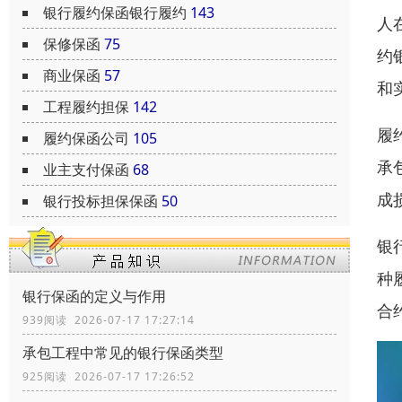
银行履约保函银行履约
143
人
保修保函
75
约
商业保函
57
和
工程履约担保
142
履
履约保函公司
105
承
业主支付保函
68
成
银行投标担保保函
50
银
种
银行保函的定义与作用
合
939阅读 2026-07-17 17:27:14
承包工程中常见的银行保函类型
925阅读 2026-07-17 17:26:52