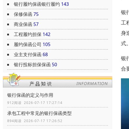
银行履约保函银行履约
143
银
保修保函
75
工
商业保函
57
身
工程履约担保
142
式
履约保函公司
105
业主支付保函
68
银
银行投标担保保函
50
合
银行保函的定义与作用
912阅读 2026-07-17 17:27:14
承包工程中常见的银行保函类型
894阅读 2026-07-17 17:26:52