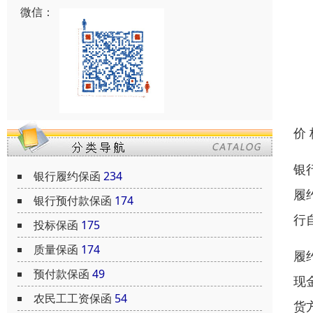
微信：
价
银
银行履约保函
234
履
银行预付款保函
174
行
投标保函
175
质量保函
174
履
预付款保函
49
现
农民工工资保函
54
货