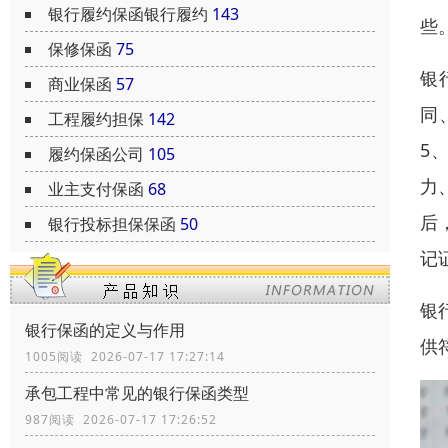
银行履约保函银行履约
143
些
保修保函
75
银
商业保函
57
同
工程履约担保
142
5
履约保函公司
105
力
业主支付保函
68
后
银行投标担保保函
50
记
银
银行保函的定义与作用
供
1005阅读 2026-07-17 17:27:14
承包工程中常见的银行保函类型
987阅读 2026-07-17 17:26:52