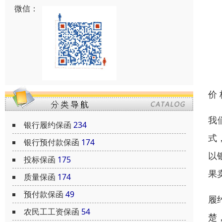
微信：
价
我
银行履约保函
234
式
银行预付款保函
174
以
投标保函
175
果
质量保函
174
预付款保函
49
履
农民工工资保函
54
楚