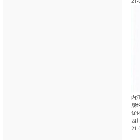
21-
内
履
优
四
21-