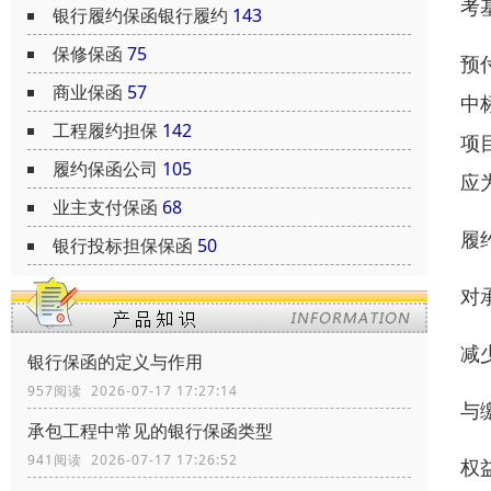
考
银行履约保函银行履约
143
保修保函
75
预
商业保函
57
中
工程履约担保
142
项
履约保函公司
105
应
业主支付保函
68
履
银行投标担保保函
50
对
减
银行保函的定义与作用
957阅读 2026-07-17 17:27:14
与
承包工程中常见的银行保函类型
941阅读 2026-07-17 17:26:52
权