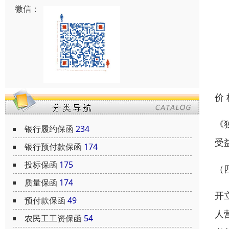
微信：
价
《
银行履约保函
234
受
银行预付款保函
174
投标保函
175
（
质量保函
174
开
预付款保函
49
人
农民工工资保函
54