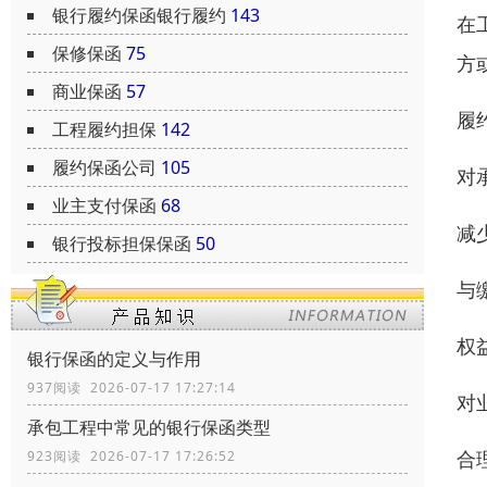
银行履约保函银行履约
143
在
保修保函
75
方
商业保函
57
履
工程履约担保
142
履约保函公司
105
对
业主支付保函
68
减
银行投标担保保函
50
与
权
银行保函的定义与作用
937阅读 2026-07-17 17:27:14
对
承包工程中常见的银行保函类型
合
923阅读 2026-07-17 17:26:52