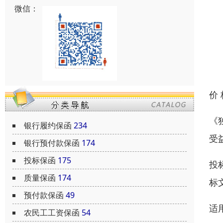
微信：
价
《
银行履约保函
234
受
银行预付款保函
174
投标保函
175
投
质量保函
174
标
预付款保函
49
适
农民工工资保函
54