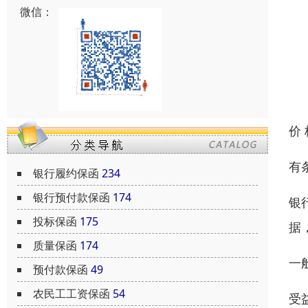
微信：
价
有条
银行履约保函
234
银行预付款保函
174
银
投标保函
175
据
质量保函
174
一
预付款保函
49
农民工工资保函
54
受益