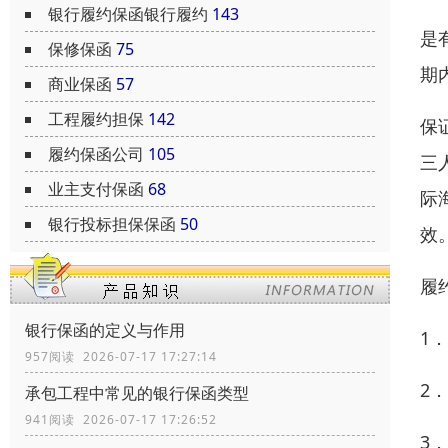
银行履约保函银行履约
143
是
保修保函
75
期
商业保函
57
工程履约担保
142
保
履约保函公司
105
三
业主支付保函
68
际
银行投标担保保函
50
效
履
银行保函的定义与作用
1
957阅读 2026-07-17 17:27:14
2
承包工程中常见的银行保函类型
941阅读 2026-07-17 17:26:52
3