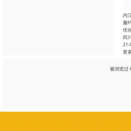
内
履
优
四
21-
更
被浏览过 