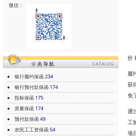
微信：
价
履
银行履约保函
234
获
银行预付款保函
174
免
投标保函
175
质量保函
174
通
预付款保函
49
工
农民工工资保函
54
项