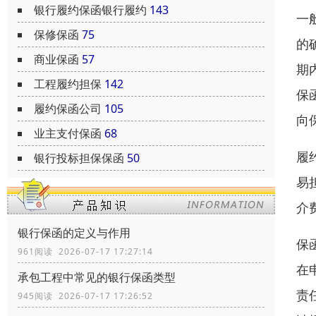
银行履约保函银行履约
143
一
保修保函
75
的
商业保函
57
期
工程履约担保
142
保
履约保函公司
105
向
业主支付保函
68
履
银行投标担保保函
50
易
介
银行保函的定义与作用
保
961阅读 2026-07-17 17:27:14
在
承包工程中常见的银行保函类型
责
945阅读 2026-07-17 17:26:52