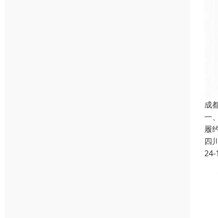
成
一
履
四
24-