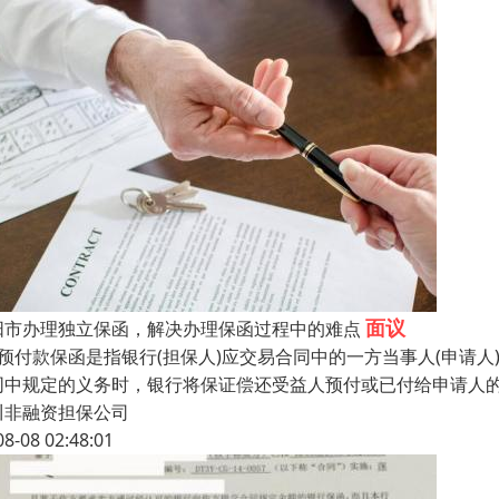
面议
阳市办理独立保函，解决办理保函过程中的难点
、预付款保函是指银行(担保人)应交易合同中的一方当事人(申请
同中规定的义务时，银行将保证偿还受益人预付或已付给申请人
川非融资担保公司
08-08 02:48:01