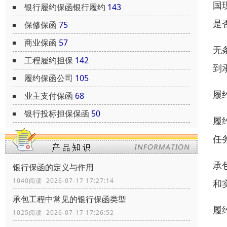
国
银行履约保函银行履约
143
是
保修保函
75
商业保函
57
无
工程履约担保
142
到
履约保函公司
105
履
业主支付保函
68
银行投标担保保函
50
履
任
承
银行保函的定义与作用
1040阅读 2026-07-17 17:27:14
和
承包工程中常见的银行保函类型
履
1025阅读 2026-07-17 17:26:52