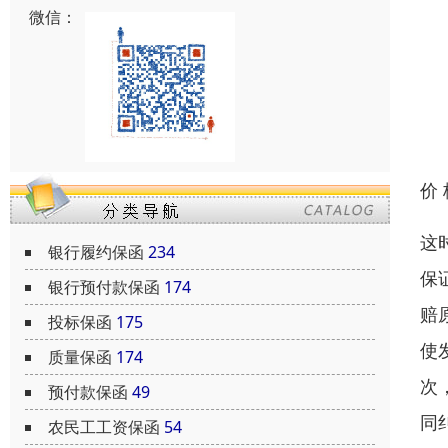
微信：
价
这
银行履约保函
234
保
银行预付款保函
174
赔
投标保函
175
使
质量保函
174
次
预付款保函
49
同
农民工工资保函
54