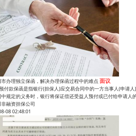
面议
阳市办理独立保函，解决办理保函过程中的难点
、预付款保函是指银行(担保人)应交易合同中的一方当事人(申请
同中规定的义务时，银行将保证偿还受益人预付或已付给申请人
川非融资担保公司
08-08 02:48:01